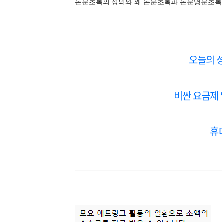
논문초록의 정의와 왜 논문초록과 논문영문초록
오늘의 성
비싼 요금제
휴