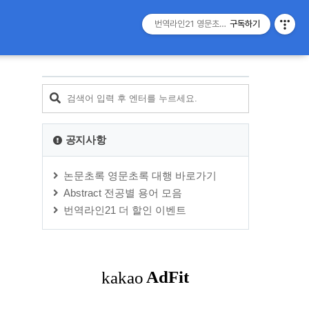
티스토리툴바
번역라인21 영문초록 전문
구독하기
공지사항
논문초록 영문초록 대행 바로가기
Abstract 전공별 용어 모음
번역라인21 더 할인 이벤트